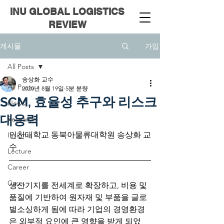
INU
GLOBAL LOGISTICS
REVIEW
가입
게시물
All Posts
송상화 교수
All Posts
2020년 8월 19일
5분 분량
SCM, 효율성 추구와 리스크
News
대응력
Research
인천대학교 동북아물류대학원 송상화 교
Insights
수
Lecture
Career
Case
생산기지를 전세계로 확장하고, 비용 및 
품질에 기반하여 원자재 및 부품을 글로
벌소싱하게 됨에 따라 기업의 경영환경
은 외부적 요인에 큰 영향을 받게 되었