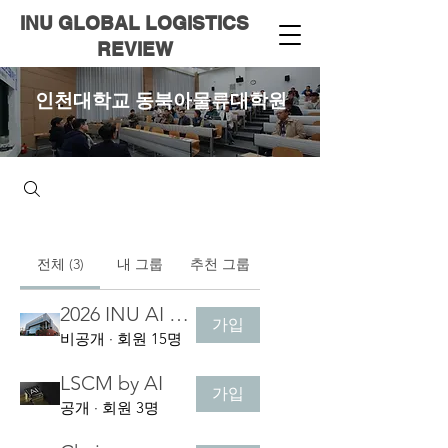
INU
GLOBAL LOGISTICS
REVIEW
인천대학교 동북아물류대학원
전체 (3)
내 그룹
추천 그룹
2026 INU AI 해커톤
가입
비공개
·
회원 15명
LSCM by AI
가입
공개
·
회원 3명