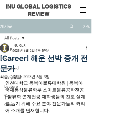
INU
GLOBAL LOGISTICS
REVIEW
가입
게시물
All Posts
INU GLR
All Posts
2025년 6월 2일
7분 분량
[Career] 해운 선박 중개 전
News
문가
Research
최종 수정일:
2025년 6월 3일
Insights
인천대학교 동북아물류대학원 | 동북아
Lecture
국제통상물류학부 스마트물류공학전공 
Career
| 물류학 연계전공 재학생들의 진로 설계
를 돕기 위해 주요 분야 전문가들의 커리
Case
어 소개를 연재합니다.
---